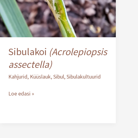
Sibulakoi
(Acrolepiopsis
assectella)
Kahjurid
,
Küüslauk
,
Sibul
,
Sibulakultuurid
Loe edasi »