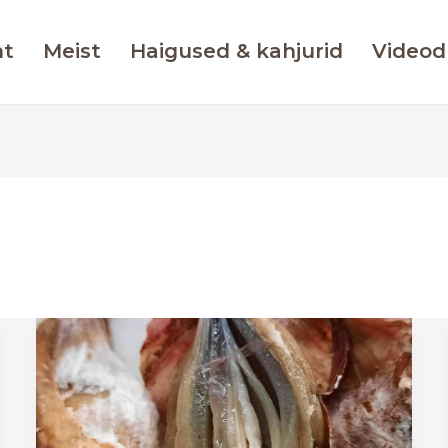
ht
Meist
Haigused & kahjurid
Videod
Sibula
valgemädanik