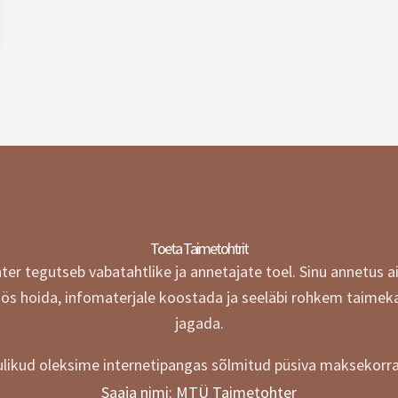
Toeta Taimetohtrit
r tegutseb vabatahtlike ja annetajate toel.
Sinu annetus a
öös hoida, infomaterjale koostada ja seeläbi rohkem taimek
jagada.
likud oleksime internetipangas sõlmitud püsiva maksekorra
Saaja nimi: MTÜ Taimetohter