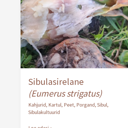
Sibulasirelane
(Eumerus
strigatus)
Sibulasirelane
(Eumerus strigatus)
Kahjurid
,
Kartul
,
Peet
,
Porgand
,
Sibul
,
Sibulakultuurid
Loe edasi »