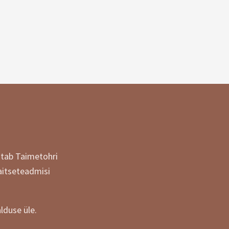
itab Taimetohri
aitseteadmisi
lduse üle.