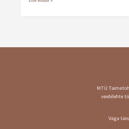
MTÜ Taimetohte
veebilehte t
Väga tänu