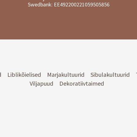
Swedbank: EE492200221059505856
d
Liblikõielised
Marjakultuurid
Sibulakultuurid
Viljapuud
Dekoratiivtaimed