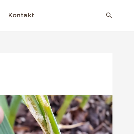
Otsing
Kontakt
Sibulakoi
(Acrolepiopsis
assectella)