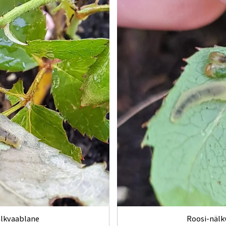
älkvaablane
Roosi-nälk