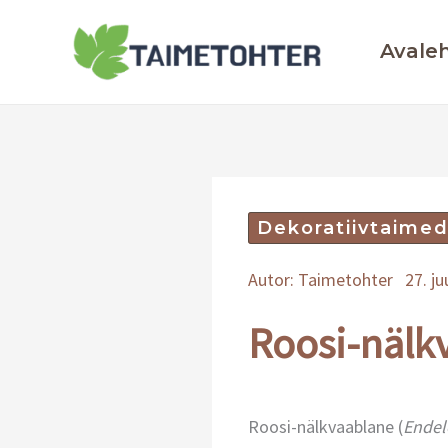
Skip
to
Avale
content
Dekoratiivtaime
Autor:
Taimetohter
27. j
Roosi-nälk
Roosi-nälkvaablane (
Endel