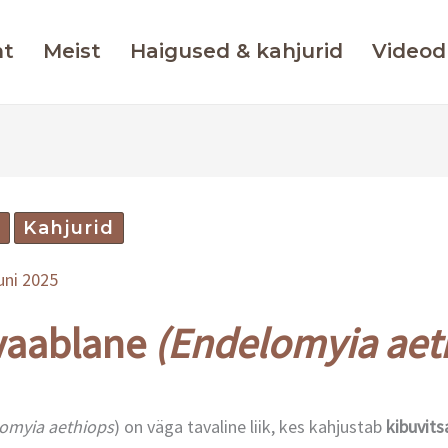
ht
Meist
Haigused & kahjurid
Videod
d
Kahjurid
uuni 2025
vaablane
(Endelomyia aet
omyia aethiops
) on väga tavaline liik, kes kahjustab
kibuvit