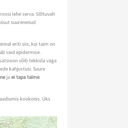
oosi lehe serva. Sõltuvalt
 pisut suurenenud
nnal eriti siis, kui taim on
ääb vaid epidermise.
satsioon võib tekkida väga
tede kahjustusi. Suure
ine
ja
ei tapa taime
.
taadiumis kookonis. Üks