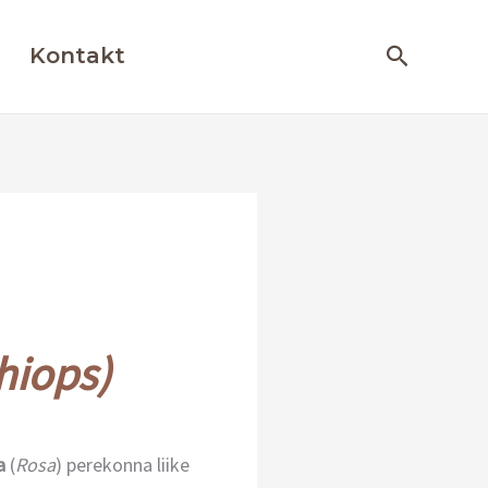
Otsing
Kontakt
hiops)
sa
(
Rosa
) perekonna liike