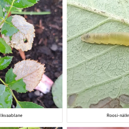
älkvaablane
Roosi-nälk