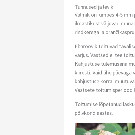
Tunnused ja levik
Valmik on umbes 4-5 mm pik
ilmastikust väljuvad munad
rindkerega ja oranžikaspr
Ebaröövik toituvad tavalisel
varjus. Vastsed ei tee toit
Kahjustuse tulemusena muu
kiiresti. Vaid ühe päevaga 
kahjustuse korral muutuva
Vastsete toitumisperiood 
Toitumise lõpetanud lasku
põlvkond aastas.