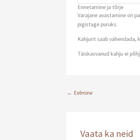
Ennetamine ja tõrje
Varajane avastamine on par
pigistage puruks.
Kahjurit saab vähendada, k
Täiskasvanud kahju ei põhj
←
Eelmine
Vaata ka neid