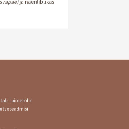
is rapae)
ja naeriliblikas
itab Taimetohri
aitseteadmisi