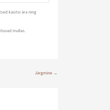
sed käsitsi ära ning
vituvad mullas.
Järgmine
→