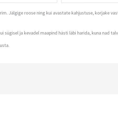
im. Jälgige roose ning kui avastate kahjustuse, korjake vast
ui sügisel ja kevadel maapind hästi läbi harida, kuna nad tal
usta.