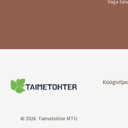
Väga tänu
Köögivilja
© 2026 Taimetohter MTÜ