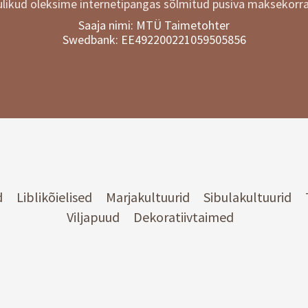
likud oleksime internetipangas sõlmitud püsiva maksekorra
Saaja nimi: MTÜ Taimetohter
Swedbank: EE492200221059505856
d
Liblikõielised
Marjakultuurid
Sibulakultuurid
Viljapuud
Dekoratiivtaimed