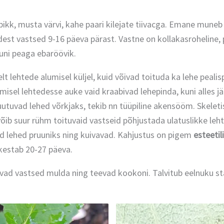
k, musta värvi, kahe paari kilejate tiivacga. Emane muneb r
est vastsed 9-16 päeva pärast. Vastne on kollakasroheline,
uuni peaga ebaröövik.
t lehtede alumisel küljel, kuid võivad toituda ka lehe pealispi
umisel lehtedesse auke vaid kraabivad lehepinda, kuni alles j
tuvad lehed võrkjaks, tekib nn tüüpiline akensööm. Skeleti
võib suur rühm toituvaid vastseid põhjustada ulatuslikke leh
d lehed pruuniks ning kuivavad. Kahjustus on pigem
esteetil
kestab 20-27 päeva.
vad vastsed mulda ning teevad kookoni. Talvitub eelnuku s