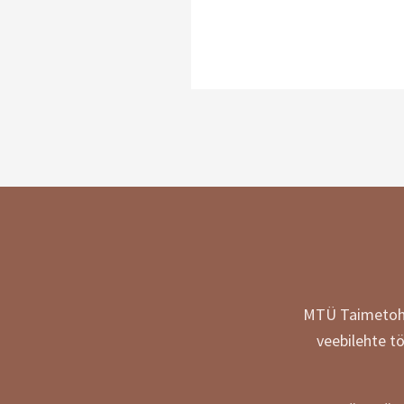
MTÜ Taimetohte
veebilehte t