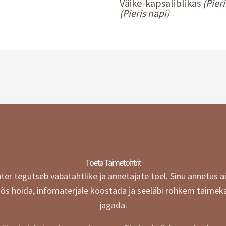
Väike-kapsaliblikas
(Pier
(Pieris napi)
Toeta Taimetohtrit
r tegutseb vabatahtlike ja annetajate toel.
Sinu annetus a
öös hoida, infomaterjale koostada ja seeläbi rohkem taimek
jagada.