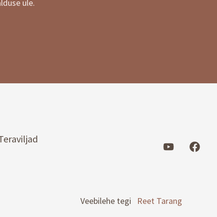
lduse üle.
Teraviljad
Veebilehe tegi
Reet Tarang