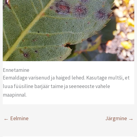
Ennetamine
Eemaldage varisenud ja haiged lehed. Kasutage multši, et
luua füüsiline barjäär taime ja seeneeoste vahele
maapinnal.
←
Eelmine
Järgmine
→