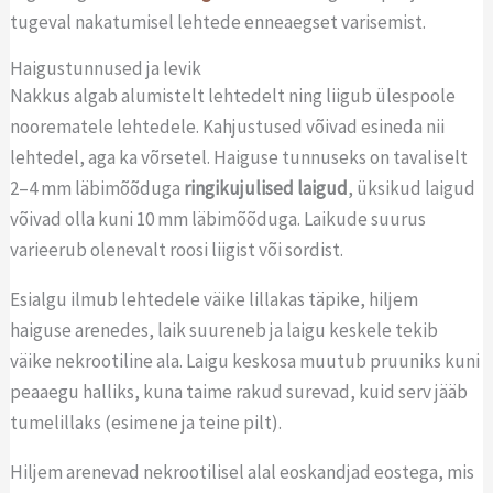
tugeval nakatumisel lehtede enneaegset varisemist.
Haigustunnused ja levik
Nakkus algab alumistelt lehtedelt ning liigub ülespoole
noorematele lehtedele. Kahjustused võivad esineda nii
lehtedel, aga ka võrsetel. Haiguse tunnuseks on tavaliselt
2–4 mm läbimõõduga
ringikujulised laigud
, üksikud laigud
võivad olla kuni 10 mm läbimõõduga. Laikude suurus
varieerub olenevalt roosi liigist või sordist.
Esialgu ilmub lehtedele väike lillakas täpike, hiljem
haiguse arenedes, laik suureneb ja laigu keskele tekib
väike nekrootiline ala. Laigu keskosa muutub pruuniks kuni
peaaegu halliks, kuna taime rakud surevad, kuid serv jääb
tumelillaks (esimene ja teine pilt).
Hiljem arenevad nekrootilisel alal eoskandjad eostega, mis