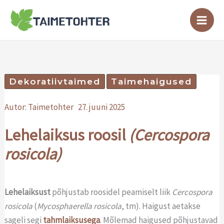
Skip
to
content
Dekoratiivtaimed
Taimehaigused
Autor:
Taimetohter
27. juuni 2025
Lehelaiksus roosil
(Cercospora
rosicola)
Lehelaiksust
põhjustab roosidel peamiselt liik
Cercospora
rosicola
(
Mycosphaerella rosicola
, tm). Haigust aetakse
sageli segi
tahmlaiksusega
. Mõlemad haigused põhjustavad