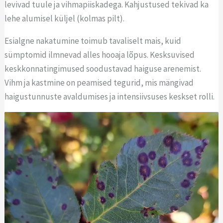
levivad tuule ja vihmapiiskadega. Kahjustused tekivad ka
lehe alumisel küljel (kolmas pilt).
Esialgne nakatumine toimub tavaliselt mais, kuid
sümptomid ilmnevad alles hooaja lõpus. Kesksuvised
keskkonnatingimused soodustavad haiguse arenemist.
Vihm ja kastmine on peamised tegurid, mis mängivad
haigustunnuste avaldumises ja intensiivsuses keskset rolli.