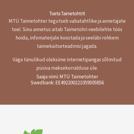
Toeta Taimetohtrit
MTÜ Taimetohter tegutseb vabatahtlike ja annetajate
toel.
Sinu annetus aitab Taimetohri veebilehte töös
hoida, infomaterjale koostada ja seeläbi rohkem
taimekaitseteadmisi jagada.
Väga tänulikud oleksime internetipangas sõlmitud
püsiva maksekorralduse üle.
Saaja nimi: MTÜ Taimetohter
Swedbank: EE492200221059505856