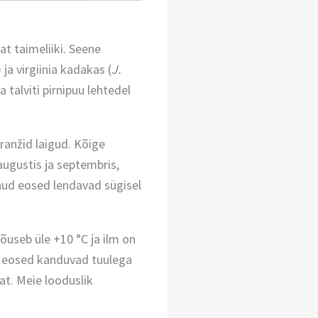
t taimeliiki. Seene
) ja virgiinia kadakas (
J.
 talviti pirnipuu lehtedel
ranžid laigud. Kõige
augustis ja septembris,
enud eosed lendavad sügisel
õuseb üle +10 °C ja ilm on
 eosed kanduvad tuulega
at. Meie looduslik