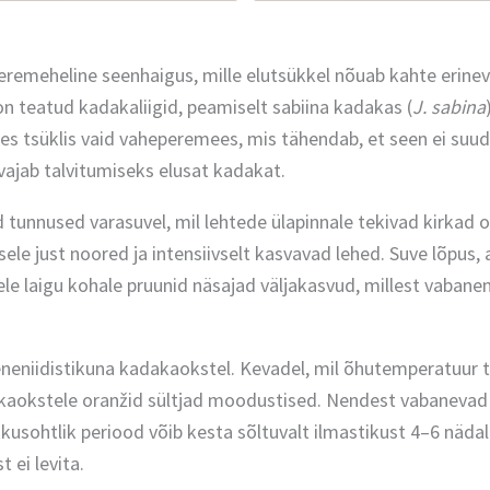
remeheline seenhaigus, mille elutsükkel nõuab kahte erineva
 teatud kadakaliigid, peamiselt sabiina kadakas (
J. sabina
lles tsüklis vaid vaheperemees, mis tähendab, et seen ei suuda
 vajab talvitumiseks elusat kadakat.
 tunnused varasuvel, mil lehtede ülapinnale tekivad kirkad o
le just noored ja intensiivselt kasvavad lehed. Suve lõpus, 
jele laigu kohale pruunid näsajad väljakasvud, millest vaban
eneniidistikuna kadakaokstel. Kevadel, mil õhutemperatuur t
kaokstele oranžid sültjad moodustised. Nendest vabanevad
kkusohtlik periood võib kesta sõltuvalt ilmastikust 4–6 nädal
 ei levita.