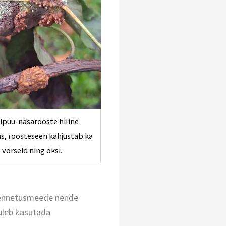
ipuu-näsarooste hiline
us, roosteseen kahjustab ka
võrseid ning oksi.
m ennetusmeede nende
tuleb kasutada