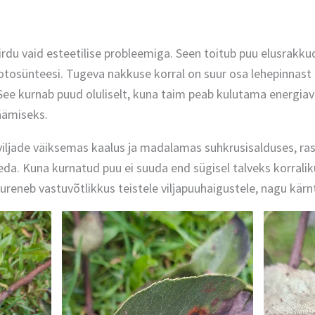
rdu vaid esteetilise probleemiga. Seen toitub puu elusrakkud
fotosünteesi. Tugeva nakkuse korral on suur osa lehepinnast
ee kurnab puud oluliselt, kuna taim peab kulutama energiav
jäämiseks.
viljade väiksemas kaalus ja madalamas suhkrusisalduses, ra
seda. Kuna kurnatud puu ei suuda end sügisel talveks korralik
reneb vastuvõtlikkus teistele viljapuuhaigustele, nagu kärn