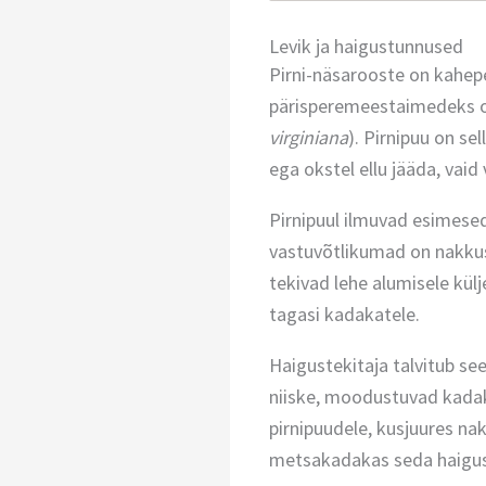
Levik ja haigustunnused
Pirni-näsarooste on kahepe
pärisperemeestaimedeks on
virginiana
). Pirnipuu on se
ega okstel ellu jääda, vaid
Pirnipuul ilmuvad esimesed
vastuvõtlikumad on nakkuse
tekivad lehe alumisele kül
tagasi kadakatele.
Haigustekitaja talvitub se
niiske, moodustuvad kada
pirnipuudele, kusjuures na
metsakadakas seda haigust