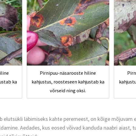
iline
Pirnipuu-näsarooste hiline
Pirn
ustab ka
kahjustus, roosteseen kahjustab ka
kahjust
võrseid ning oksi.
ab elutsükli läbimiseks kahte peremeest, on kõige mõjuva
aldamine. Aedades, kus eosed võivad kanduda naabri aiast, 