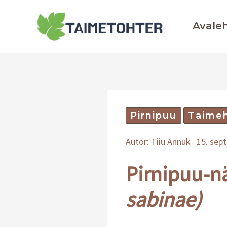
Skip
to
Avale
content
Pirnipuu
Taime
Autor:
Tiiu Annuk
15. sep
Pirnipuu-n
sabinae)