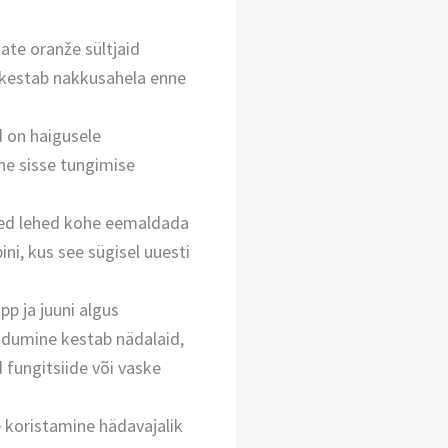
kate oranže sültjaid
atkestab nakkusahela enne
d on haigusele
he sisse tungimise
eed lehed kohe eemaldada
ni, kus see sügisel uuesti
pp ja juuni algus
endumine kestab nädalaid,
 fungitsiide või vaske
e koristamine hädavajalik