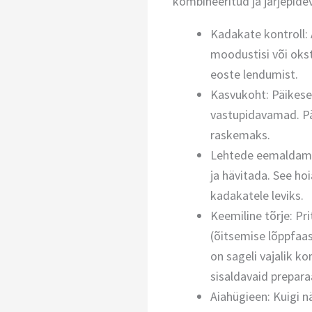
kombineeritud ja järjepidev
Kadakate kontroll: 
moodustisi või oks
eoste lendumist.
Kasvukoht: Päikesep
vastupidavamad. Päi
raskemaks.
Lehtede eemaldamin
ja hävitada. See ho
kadakatele leviks.
Keemiline tõrje: Pri
(õitsemise lõppfaas
on sageli vajalik k
sisaldavaid prepara
Aiahügieen: Kuigi n