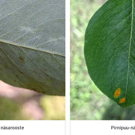
-näsarooste
Pirnipuu-n