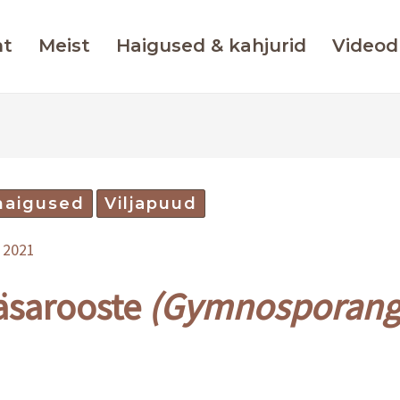
ht
Meist
Haigused & kahjurid
Videod
haigused
Viljapuud
t 2021
äsarooste
(Gymnosporan