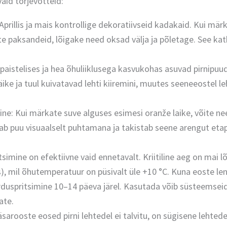
aid tõrjevõtteid:
Aprillis ja mais kontrollige dekoratiivseid kadakaid. Kui mär
te paksandeid, lõigake need oksad välja ja põletage. See k
aistelises ja hea õhuliiklusega kasvukohas asuvad pirnipuu
ke ja tuul kuivatavad lehti kiiremini, muutes seeneeostel le
e: Kui märkate suve alguses esimesi oranže laike, võite n
iab puu visuaalselt puhtamana ja takistab seene arengut etapi
tsimine on efektiivne vaid ennetavalt. Kriitiline aeg on mai lõ
), mil õhutemperatuur on püsivalt üle +10 °C. Kuna eoste l
orduspritsimine 10–14 päeva järel. Kasutada võib süsteemseid
ate.
äsarooste eosed pirni lehtedel ei talvitu, on sügisene lehted