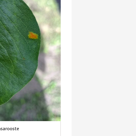
äsarooste