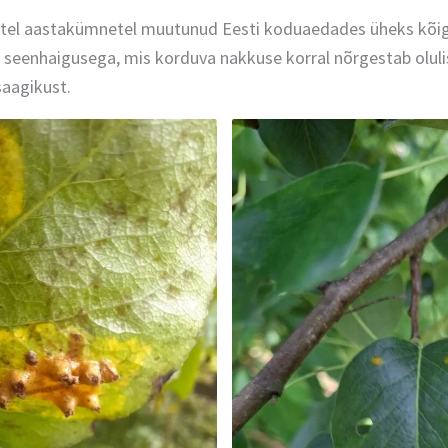
astel aastakümnetel muutunud Eesti koduaedades üheks kõi
 seenhaigusega, mis korduva nakkuse korral nõrgestab olulise
saagikust.