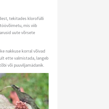
est, tekitades klorofülli
 töövõimetu, mis viib
arusid uute võrsete
ske nakkuse korral võivad
ult ette valmistada, langeb
tõbi või puuviljamädanik.