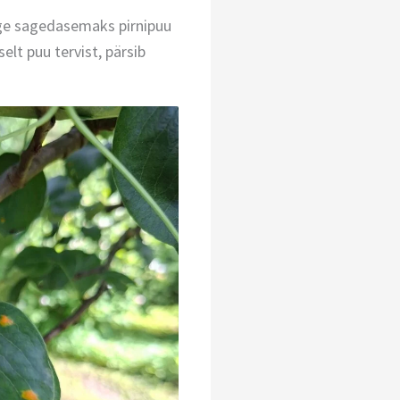
ge sagedasemaks pirnipuu
lt puu tervist, pärsib