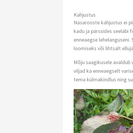
Kahjustus
Näsarooste kahjustus ei pii
kadu ja pärssides seeläbi 
enneaegse lehelanguseni. S
loomiseks või lihtsalt ellu
Mõju saagikusele avaldub 
viljad ka enneaegselt vari
tema külmakindlus ning suu