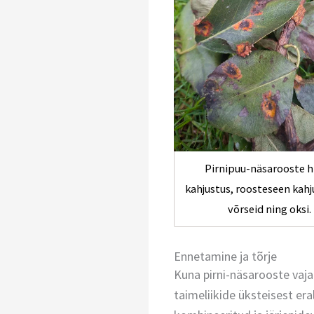
Pirnipuu-näsarooste h
kahjustus, roosteseen kahj
võrseid ning oksi.
Ennetamine ja tõrje
Kuna pirni-näsarooste vaj
taimeliikide üksteisest er