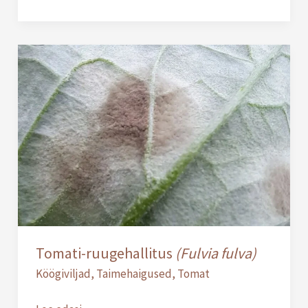
Tomati-
ruugehallitus
(Fulvia
fulva)
Tomati-ruugehallitus
(Fulvia fulva)
Köögiviljad
,
Taimehaigused
,
Tomat