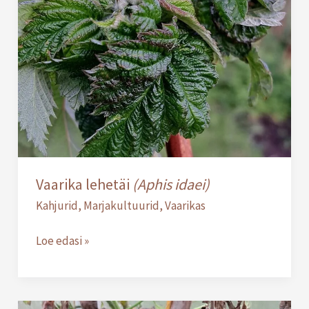
lehetäi
(Aphis
idaei)
Vaarika lehetäi
(Aphis idaei)
Kahjurid
,
Marjakultuurid
,
Vaarikas
Loe edasi »