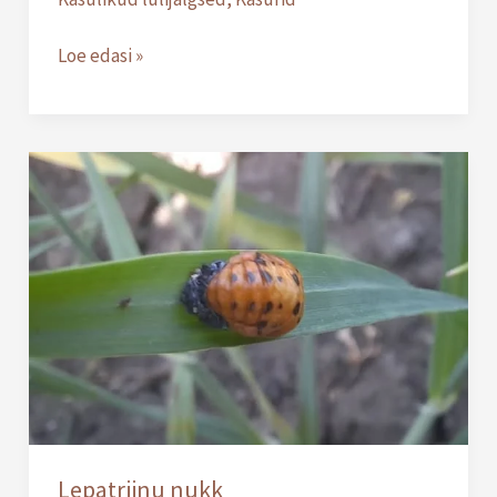
Loe edasi »
Lepatriinu
nukk
Lepatriinu nukk