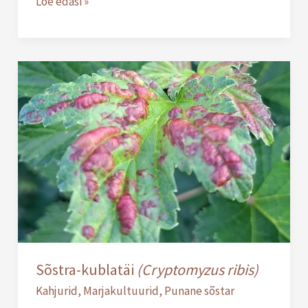
Loe edasi »
Sõstra-
kublatäi
(Cryptomyzus
ribis)
Sõstra-kublatäi
(Cryptomyzus ribis)
Kahjurid
,
Marjakultuurid
,
Punane sõstar