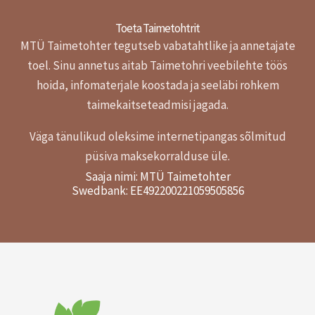
Toeta Taimetohtrit
MTÜ Taimetohter tegutseb vabatahtlike ja annetajate
toel.
Sinu annetus aitab Taimetohri veebilehte töös
hoida, infomaterjale koostada ja seeläbi rohkem
taimekaitseteadmisi jagada.
Väga tänulikud oleksime internetipangas sõlmitud
püsiva maksekorralduse üle.
Saaja nimi: MTÜ Taimetohter
Swedbank: EE492200221059505856