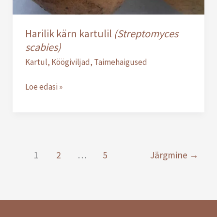
Harilik kärn kartulil
(Streptomyces
scabies)
Kartul
,
Köögiviljad
,
Taimehaigused
Loe edasi »
1
2
…
5
Järgmine
→