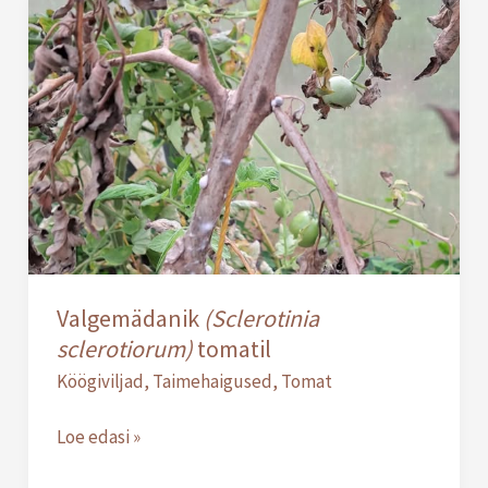
Valgemädanik
(Sclerotinia
sclerotiorum)
tomatil
Valgemädanik
(Sclerotinia
sclerotiorum)
tomatil
Köögiviljad
,
Taimehaigused
,
Tomat
Loe edasi »