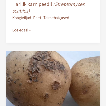
Harilik kärn peedil
(Streptomyces
scabies)
Köögiviljad
,
Peet
,
Taimehaigused
Loe edasi »
Harilik
kärn
kartulil
(Streptomyces
scabies)