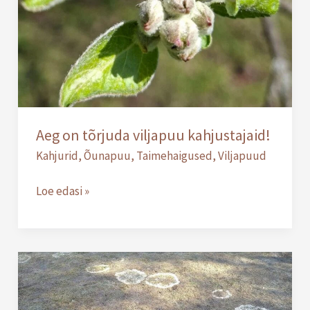
kahjustajaid!
Aeg on tõrjuda viljapuu kahjustajaid!
Kahjurid
,
Õunapuu
,
Taimehaigused
,
Viljapuud
Loe edasi »
Tüfuloos
(Typhula
spp)