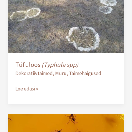
Tüfuloos
(Typhula spp)
Dekoratiivtaimed
,
Muru
,
Taimehaigused
Loe edasi »
Leinasääsklased
(Sciaridae)