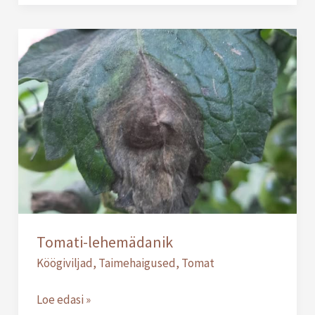
Tomati-
lehemädanik
Tomati-lehemädanik
Köögiviljad
,
Taimehaigused
,
Tomat
Loe edasi »