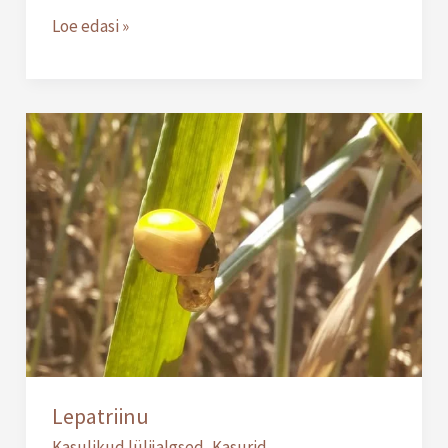
Loe edasi »
Lepatriinu
Lepatriinu
Kasulikud lülijalgsed
,
Kasurid