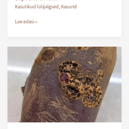
Kasulikud lülijalgsed
,
Kasurid
Loe edasi »
Harilik
kärn
peedil
(Streptomyces
scabies)