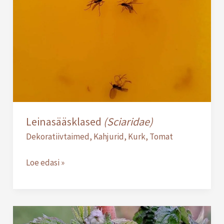
Leinasääsklased
(Sciaridae)
Dekoratiivtaimed
,
Kahjurid
,
Kurk
,
Tomat
Loe edasi »
Vaarika