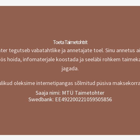
Toeta Taimetohtrit
r tegutseb vabatahtlike ja annetajate toel.
Sinu annetus a
öös hoida, infomaterjale koostada ja seeläbi rohkem taimek
jagada.
likud oleksime internetipangas sõlmitud püsiva maksekorra
Saaja nimi: MTÜ Taimetohter
Swedbank: EE492200221059505856