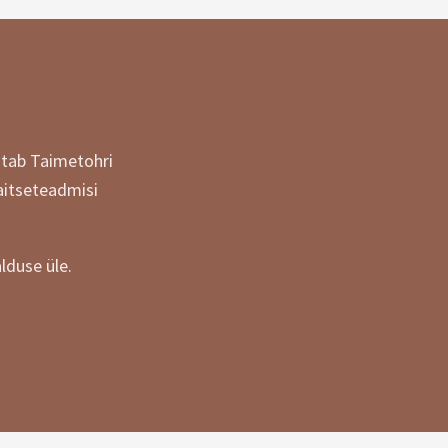
itab Taimetohri
aitseteadmisi
lduse üle.