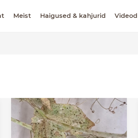
ht
Meist
Haigused & kahjurid
Videod
Herne
rooste
(Uromyces
pisi)