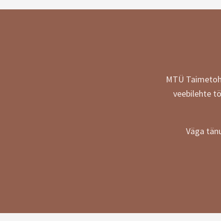
MTÜ Taimetohte
veebilehte t
Väga tänu