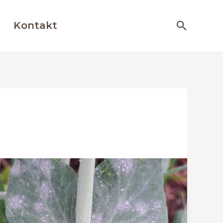
Otsing
Kontakt
Herne
jahukaste
(Erysiphe
pisi)