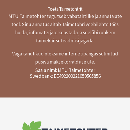
Toeta Taimetohtrit
MTÜ Taimetohter tegutseb vabatahtlike ja annetajate
toel.
Sinu annetus aitab Taimetohri veebilehte töös
hoida, infomaterjale koostada ja seeläbi rohkem
taimekaitseteadmisi jagada.
Väga tänulikud oleksime internetipangas sõlmitud
püsiva maksekorralduse üle.
Saaja nimi: MTÜ Taimetohter
Swedbank: EE492200221059505856