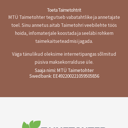
Toeta Taimetohtrit
MTÜ Taimetohter tegutseb vabatahtlike ja annetajate
toel.
Sinu annetus aitab Taimetohri veebilehte töös
hoida, infomaterjale koostada ja seeläbi rohkem
taimekaitseteadmisi jagada.
Väga tänulikud oleksime internetipangas sõlmitud
püsiva maksekorralduse üle.
Saaja nimi: MTÜ Taimetohter
Swedbank: EE492200221059505856