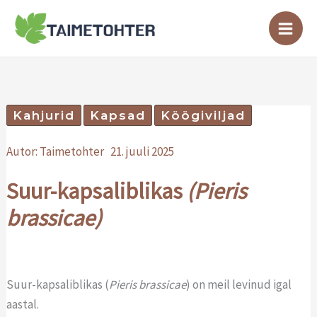
Skip
to
content
Kahjurid
Kapsad
Köögiviljad
Autor:
Taimetohter
21. juuli 2025
Suur-kapsaliblikas
(Pieris
brassicae)
Suur-kapsaliblikas (
Pieris brassicae
) on meil levinud igal
aastal.