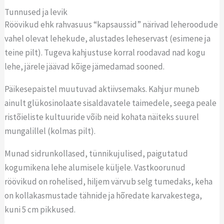
Tunnused ja levik
Röövikud ehk rahvasuus “kapsaussid” närivad leheroodude
vahel olevat lehekude, alustades leheservast (esimene ja
teine pilt). Tugeva kahjustuse korral roodavad nad kogu
lehe, järele jäävad kõige jämedamad sooned.
Päikesepaistel muutuvad aktiivsemaks. Kahjur muneb
ainult glükosinolaate sisaldavatele taimedele, seega peale
ristõieliste kultuuride võib neid kohata näiteks suurel
mungalillel (kolmas pilt).
Munad sidrunkollased, tünnikujulised, paigutatud
kogumikena lehe alumisele küljele. Vastkoorunud
röövikud on rohelised, hiljem värvub selg tumedaks, keha
on kollakasmustade tähnide ja hõredate karvakestega,
kuni 5 cm pikkused.