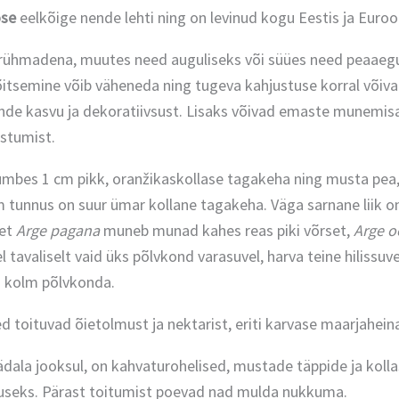
ose
eelkõige nende lehti ning on levinud kogu Eestis ja Euroo
rühmadena, muutes need auguliseks või süües need peaaegu t
õitsemine võib väheneda ning tugeva kahjustuse korral võiv
nde kasvu ja dekoratiivsust. Lisaks võivad emaste munemis
istumist.
mbes 1 cm pikk, oranžikaskollase tagakeha ning musta pea, 
tunnus on suur ümar kollane tagakeha. Väga sarnane liik 
 et
Arge pagana
muneb munad kahes reas piki võrset,
Arge o
el tavaliselt vaid üks põlvkond varasuvel, harva teine hilissuv
i kolm põlvkonda.
 toituvad õietolmust ja nektarist, eriti karvase maarjaheina
ala jooksul, on kahvaturohelised, mustade täppide ja kolla
useks. Pärast toitumist poevad nad mulda nukkuma.