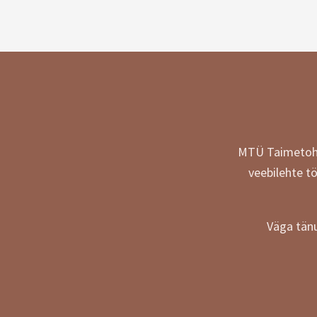
MTÜ Taimetohte
veebilehte t
Väga tänu