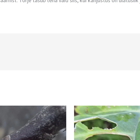
äämist. Tõrje tasub teha vaid siis, kui kahjustus on ulatuslik