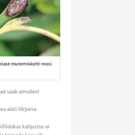
blase munemiskoht roosi
nad saab armidest
ea alati tõrjuma.
mõõdukas kahjustus ei