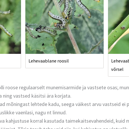
Lehevaablane roosil
Lehevaa
võrsel
olli roose regulaarselt munemisarmide ja vastsete osas; mu
ning vastsed käsitsi ära korjata.
ad mõningast lehtede kadu, seega väikest arvu vastseid ei p
slikke vaenlasi, nagu nt linnud.
eva kahjustuse korral kasutada taimekaitsevahendeid, kuid 