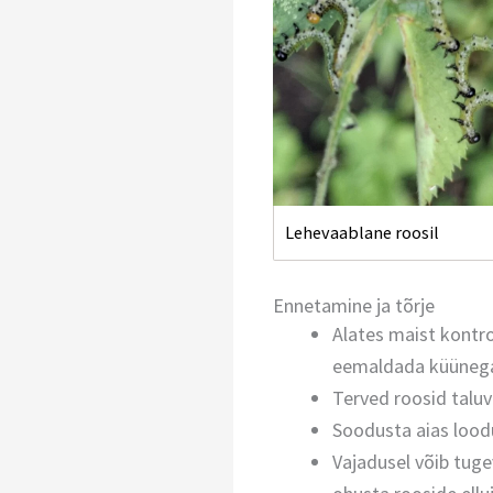
Lehevaablane roosil
Ennetamine ja tõrje
Alates maist kontr
eemaldada küünega 
Terved roosid taluv
Soodusta aias loodu
Vajadusel võib tug