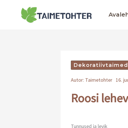
Skip
to
Avale
content
Dekoratiivtaime
Autor:
Taimetohter
16. ju
Roosi lehe
Tunnused ja levik