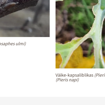
osaphes ulmi)
Väike-kapsaliblikas
(Pier
(Pieris napi)