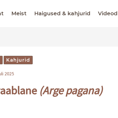
ht
Meist
Haigused & kahjurid
Videod
d
Kahjurid
uli 2025
vaablane
(Arge pagana)