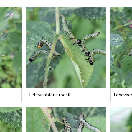
Lehevaablane roosil
Lehevaab