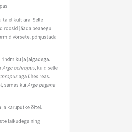
pas.
äielikult ära. Selle
ad roosid jääda peaaegu
armid võrsetel põhjustada
rindmiku ja jalgadega.
on
Arge ochropu
s, kuid selle
chropus
aga ühes reas.
el, samas kui
Arge pagana
 ja karuputke õitel.
ste laikudega ning