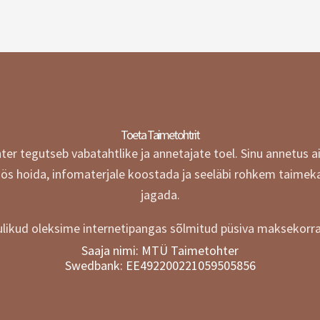
Toeta Taimetohtrit
r tegutseb vabatahtlike ja annetajate toel.
Sinu annetus a
öös hoida, infomaterjale koostada ja seeläbi rohkem taimek
jagada.
likud oleksime internetipangas sõlmitud püsiva maksekorra
Saaja nimi: MTÜ Taimetohter
Swedbank: EE492200221059505856