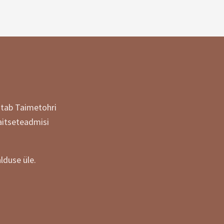
itab Taimetohri
aitseteadmisi
lduse üle.