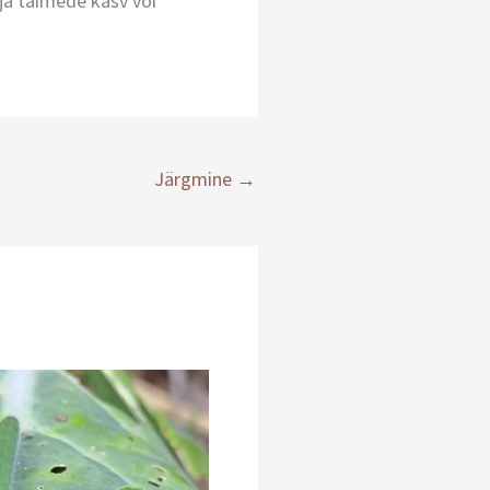
 ja taimede kasv või
Järgmine
→