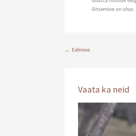
ohusta rooside elluj
õitsemine on ohus.
←
Eelmine
Vaata ka neid