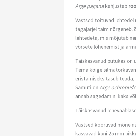
Arge pagana
kahjustab
ro
Vastsed toituvad lehtedel 
tagajärjel taim nõrgeneb, 
lehtedeta, mis mõjutab ne
võrsete lõhenemist ja arm
Täiskasvanud putukas on u
Tema kõige silmatorkavam 
eristamiseks tasub teada,
Samuti on
Arge ochropus
’
annab sagedamini kaks võ
Täiskasvanud lehevaablased
Vastsed kooruvad mõne näd
kasvavad kuni 25 mm pikk