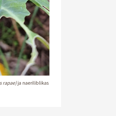
is rapae)
ja naeriliblikas