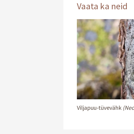
Vaata ka neid
Viljapuu-tüvevähk
(Neo