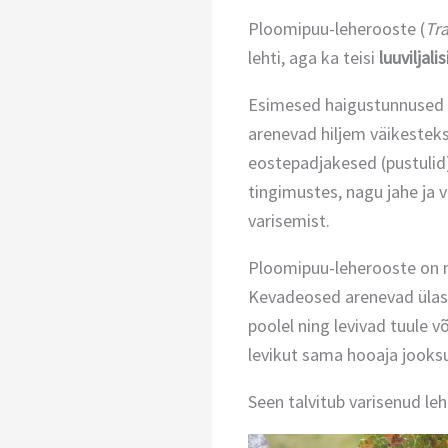
Ploomipuu-leherooste (
Tr
lehti, aga ka teisi
luuviljalis
Esimesed haigustunnused il
arenevad hiljem väikestek
eostepadjakesed (pustuli
tingimustes, nagu jahe ja 
varisemist.
Ploomipuu-leherooste on 
Kevadeosed arenevad ülase
poolel ning levivad tuule 
levikut sama hooaja jooks
Seen talvitub varisenud leh