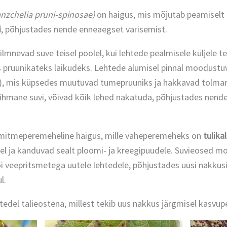
anzchelia pruni-spinosae)
on haigus, mis mõjutab peamiselt
i
, põhjustades nende enneaegset varisemist.
mnevad suve teisel poolel, kui lehtede pealmisele küljele te
s pruunikateks laikudeks. Lehtede alumisel pinnal moodustu
d), mis küpsedes muutuvad tumepruuniks ja hakkavad tolm
vihmane suvi, võivad kõik lehed nakatuda, põhjustades nende
mitmeperemeheline haigus, mille vaheperemeheks on
tulika
l ja kanduvad sealt ploomi- ja kreegipuudele. Suvieosed m
või veepritsmetega uutele lehtedele, põhjustades uusi nakkus
ul.
tedel talieostena, millest tekib uus nakkus järgmisel kasvupe