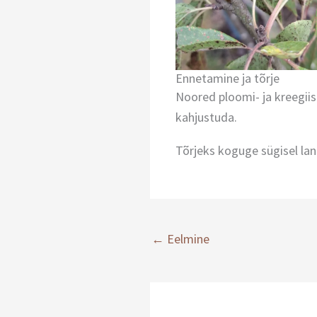
Ennetamine ja tõrje
Noored ploomi- ja kreegiis
kahjustuda.
Tõrjeks koguge sügisel la
←
Eelmine