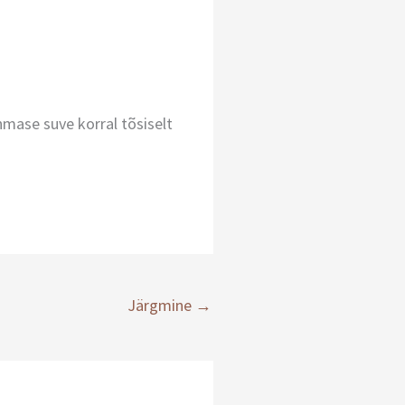
hmase suve korral tõsiselt
Järgmine
→