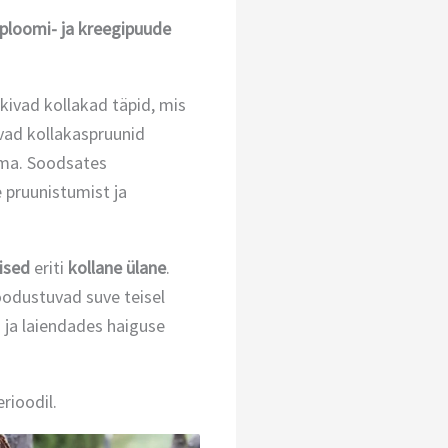
ploomi-
ja
kreegipuude
kivad kollakad täpid, mis
vad kollakaspruunid
ama. Soodsates
 pruunistumist ja
lised
eriti
kollane ülane
.
oodustuvad suve teisel
i ja laiendades haiguse
rioodil.