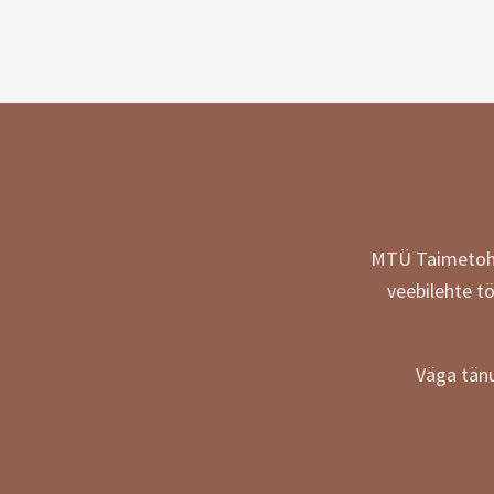
MTÜ Taimetohte
veebilehte t
Väga tänu