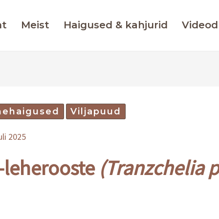
ht
Meist
Haigused & kahjurid
Videod
mehaigused
Viljapuud
uli 2025
-leherooste
(Tranzchelia p