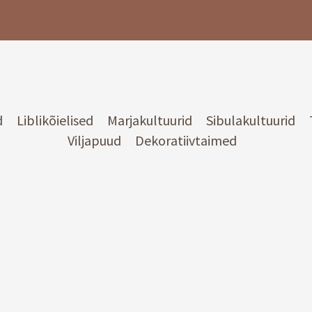
d
Liblikõielised
Marjakultuurid
Sibulakultuurid
Viljapuud
Dekoratiivtaimed