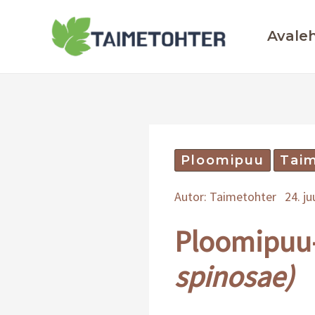
Skip
to
Avale
content
Ploomipuu
Tai
Autor:
Taimetohter
24. ju
Ploomipuu
spinosae)