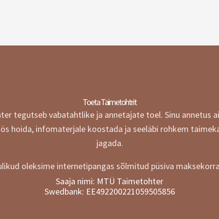
Toeta Taimetohtrit
r tegutseb vabatahtlike ja annetajate toel.
Sinu annetus a
öös hoida, infomaterjale koostada ja seeläbi rohkem taimek
jagada.
likud oleksime internetipangas sõlmitud püsiva maksekorra
Saaja nimi: MTÜ Taimetohter
Swedbank: EE492200221059505856