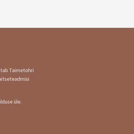
itab Taimetohri
aitseteadmisi
lduse üle.