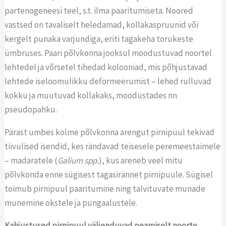
partenogeneesi teel, s.t. ilma paaritumiseta. Noored
vastsed on tavaliselt heledamad, kollakaspruunid või
kergelt punaka varjundiga, eriti tagakeha torukeste
ümbruses. Paari põlvkonna jooksul moodustuvad noortel
lehtedel ja võrsetel tihedad kolooniad, mis põhjustavad
lehtede iseloomulikku deformeerumist – lehed rulluvad
kokku ja muutuvad kollakaks, moodustades nn
pseudopahku.
Pärast umbes kolme põlvkonna arengut pirnipuul tekivad
tiivulised isendid, kes rändavad teisesele peremeestaimele
– madaratele (
Galium spp.
), kus areneb veel mitu
põlvkonda enne sügisest tagasirännet pirnipuule. Sügisel
toimub pirnipuul paaritumine ning talvituvate munade
munemine okstele ja pungaalustele.
Kahjustused pirnipuul väljenduvad peamiselt noorte