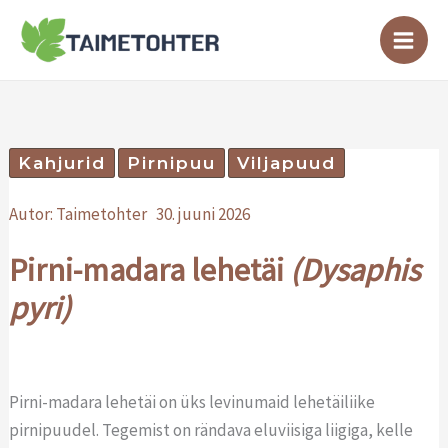
Skip
to
content
Kahjurid
Pirnipuu
Viljapuud
Autor:
Taimetohter
30. juuni 2026
Pirni-madara lehetäi
(Dysaphis
pyri)
Pirni-madara lehetäi on üks levinumaid lehetäiliike
pirnipuudel. Tegemist on rändava eluviisiga liigiga, kelle