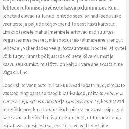
lehtede rullumises ja võrsete kasvu pidurdumises.
Kuna
lehetäid elavad rullunud lehtede sees, on nad looduslike
vaenlaste ja paljude tõrjevahendite eest hästi kaitstud.
Lisaks otsesele mahla imemisele eritavad nad suurtes
kogustes mesinestet, mis soodustab tahmaseene arengut
lehtedel, vähendades veelgi fotosünteesi. Noortel istikutel
võib tugev rünnak põhjustada võrsete kõverdumist ja
kasvu seiskumist, mistõttu on kahjuri varajane avastamine
väga oluline.
Looduslike vaenlaste hulka kuuluvad lepatriinud, sirelaste
vastsed ning parasitoidsed kiletiivalised, näiteks
Ephedrus
persicae, Ephedrus plagiator
ja
Lipolexis gracilis
, kes aitavad
lehetäide arvukust looduslikult piirata. Seevastu sipelgad
kaitsevad lehetäisid röövputukate eest, et toituda nende
eritatavast mesinestest, mistõttu võivad lehetäide