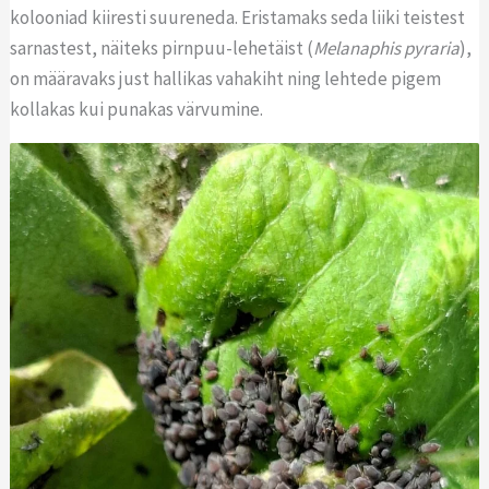
kolooniad kiiresti suureneda. Eristamaks seda liiki teistest
sarnastest, näiteks pirnpuu-lehetäist (
Melanaphis pyraria
),
on määravaks just hallikas vahakiht ning lehtede pigem
kollakas kui punakas värvumine.