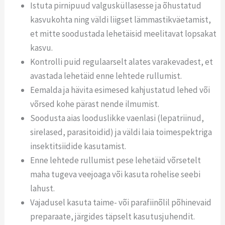
Istuta pirnipuud valgusküllasesse ja õhustatud
kasvukohta ning väldi liigset lämmastikväetamist,
et mitte soodustada lehetäisid meelitavat lopsakat
kasvu.
Kontrolli puid regulaarselt alates varakevadest, et
avastada lehetäid enne lehtede rullumist.
Eemalda ja hävita esimesed kahjustatud lehed või
võrsed kohe pärast nende ilmumist.
Soodusta aias looduslikke vaenlasi (lepatriinud,
sirelased, parasitoidid) ja väldi laia toimespektriga
insektitsiidide kasutamist.
Enne lehtede rullumist pese lehetäid võrsetelt
maha tugeva veejoaga või kasuta rohelise seebi
lahust.
Vajadusel kasuta taime- või parafiinõlil põhinevaid
preparaate, järgides täpselt kasutusjuhendit.