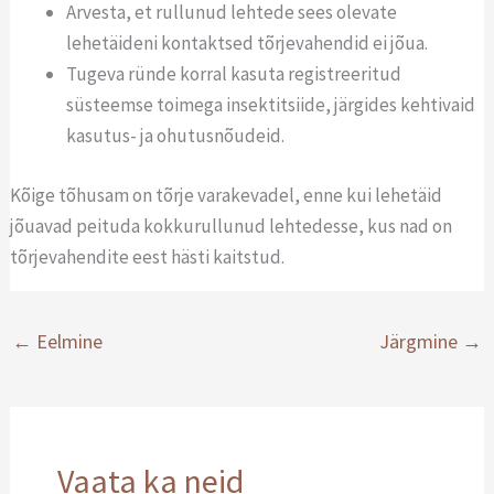
Arvesta, et rullunud lehtede sees olevate
lehetäideni kontaktsed tõrjevahendid ei jõua.
Tugeva ründe korral kasuta registreeritud
süsteemse toimega insektitsiide, järgides kehtivaid
kasutus- ja ohutusnõudeid.
Kõige tõhusam on tõrje varakevadel, enne kui lehetäid
jõuavad peituda kokkurullunud lehtedesse, kus nad on
tõrjevahendite eest hästi kaitstud.
←
Eelmine
Järgmine
→
Vaata ka neid