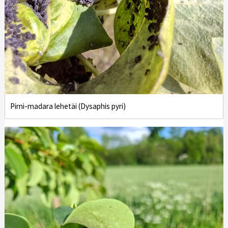
Pirni-madara lehetäi (Dysaphis pyri)