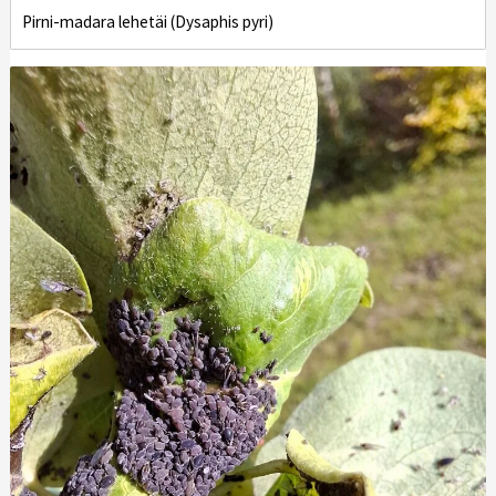
Pirni-madara lehetäi (Dysaphis pyri)