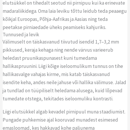
elutsükkel on tihedalt seotud nii pirnipuu kui ka erinevate
madaraliikidega. Oma laia leviku tõttu leidub teda peaaegu
kõikjal Euroopas, Põhja-Aafrikas ja Aasias ning teda
peetakse pirniaedade üheks peamiseks kahjuriks.
Tunnused ja levik
Välimuselt on täiskasvanud tiivutud isendid 1,7–3,2 mm
pikkused, keraja kehaga ning nende värvus varieerub
heledast pruunikaspunasest kuni tumedama
hallikaspruunini. Liigi kõige iseloomulikum tunnus on tihe
hallikasvalge vahajas kirme, mis katab täiskasvanud
isendite keha, andes neile jahuse või hallika välimuse. Jalad
ja tundlad on tüüpiliselt heledama alusega, kuid lõpevad
tumedate otstega, tekitades iseloomuliku kontrasti.
Liigi elutsükkel algab kevadel pirnipuul muna staadiumist.
Pungade puhkemise ajal kooruvad munadest esimesed
emasloomad, kes hakkavad kohe paljunema