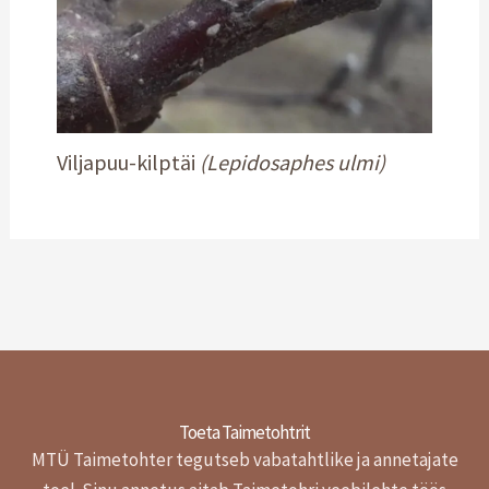
Viljapuu-kilptäi
(Lepidosaphes ulmi)
Toeta Taimetohtrit
MTÜ Taimetohter tegutseb vabatahtlike ja annetajate