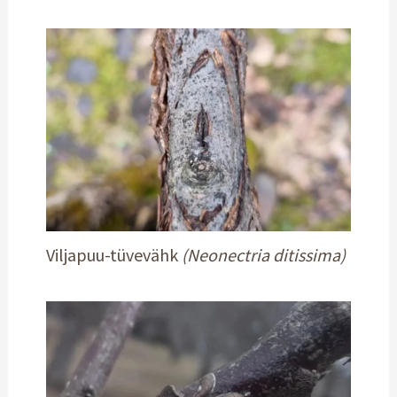
Viljapuu-tüvevähk
(Neonectria ditissima)