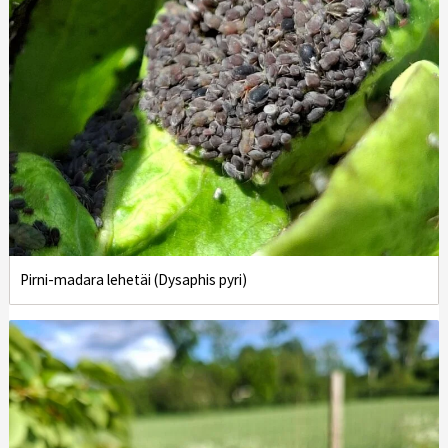
Pirni-madara lehetäi (Dysaphis pyri)