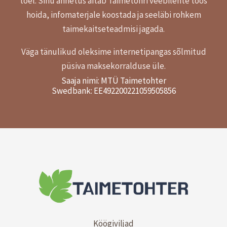
toel.
Sinu annetus aitab Taimetohri veebilehte töös
hoida, infomaterjale koostada ja seeläbi rohkem
taimekaitseteadmisi jagada.
Väga tänulikud oleksime internetipangas sõlmitud
püsiva maksekorralduse üle.
Saaja nimi: MTÜ Taimetohter
Swedbank: EE492200221059505856
Köögiviljad