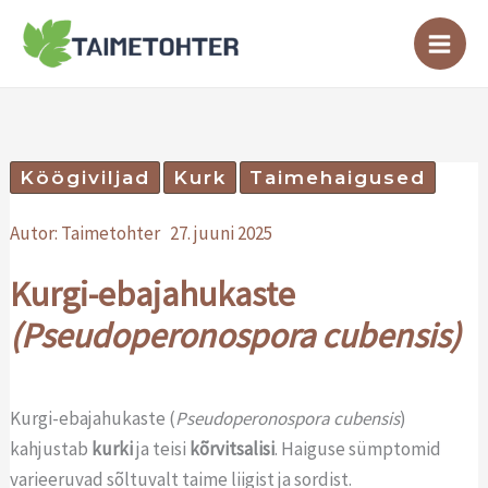
Skip
to
content
Köögiviljad
Kurk
Taimehaigused
Autor:
Taimetohter
27. juuni 2025
Kurgi-ebajahukaste
(Pseudoperonospora cubensis)
Kurgi-ebajahukaste (
Pseudoperonospora cubensis
)
kahjustab
kurki
ja teisi
kõrvitsalisi
. Haiguse sümptomid
varieeruvad sõltuvalt taime liigist ja sordist.