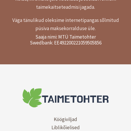
taimekaitseteadmisi jagada.
Väga tänulikud oleksime internetipangas sõlmitud
püsiva maksekorralduse üle.
Saaja nimi: MTÜ Taimetohter
Swedbank: EE492200221059505856
Köögiviljad
Liblikõielised