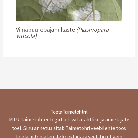
Viinapuu-ebajahukaste
(Plasmopara
viticola)
Toeta Taimetohtrit
MTÜ Taimetohter tegutseb vabatahtlike ja annetajate
toel.
Sinu annetus aitab Taimetohri veebilehte töös
hoida, infomaterjale koostada ja seeläbi rohkem