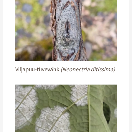
Viljapuu-tüvevähk
(Neonectria ditissima)