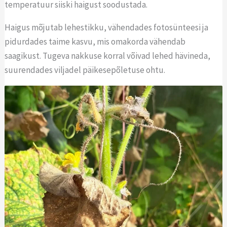
temperatuur siiski haigust soodustada.
Haigus mõjutab lehestikku, vähendades fotosünteesi ja
pidurdades taime kasvu, mis omakorda vähendab
saagikust. Tugeva nakkuse korral võivad lehed hävineda,
suurendades viljadel päikesepõletuse ohtu.