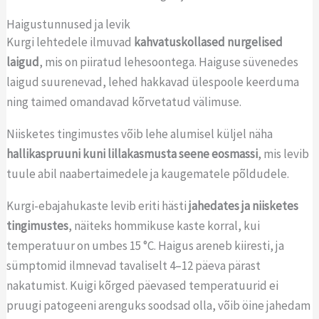
Haigustunnused ja levik
Kurgi lehtedele ilmuvad
kahvatuskollased nurgelised
laigud
, mis on piiratud lehesoontega. Haiguse süvenedes
laigud suurenevad, lehed hakkavad ülespoole keerduma
ning taimed omandavad kõrvetatud välimuse.
Niisketes tingimustes võib lehe alumisel küljel näha
hallikaspruuni kuni lillakasmusta seene eosmassi
, mis levib
tuule abil naabertaimedele ja kaugematele põldudele.
Kurgi-ebajahukaste levib eriti hästi
jahedates ja niisketes
tingimustes
, näiteks hommikuse kaste korral, kui
temperatuur on umbes 15 °C. Haigus areneb kiiresti, ja
sümptomid ilmnevad tavaliselt 4–12 päeva pärast
nakatumist. Kuigi kõrged päevased temperatuurid ei
pruugi patogeeni arenguks soodsad olla, võib öine jahedam