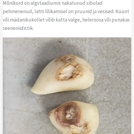
Mõnikord on algstaadiumis nakatunud sibulad
pehmenenud, lahti lõikamisel on pruunid ja vesised. Küünt
või mädanikukollet võib katta valge, heleroosa või punakas
seeneniidistik.