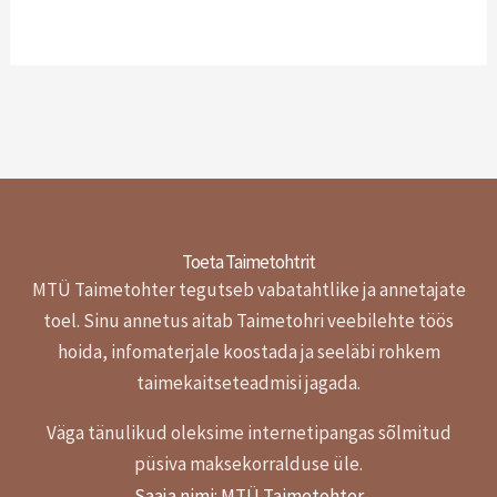
Toeta Taimetohtrit
MTÜ Taimetohter tegutseb vabatahtlike ja annetajate
toel.
Sinu annetus aitab Taimetohri veebilehte töös
hoida, infomaterjale koostada ja seeläbi rohkem
taimekaitseteadmisi jagada.
Väga tänulikud oleksime internetipangas sõlmitud
püsiva maksekorralduse üle.
Saaja nimi: MTÜ Taimetohter