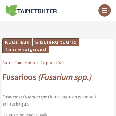
Skip
to
content
Küüslauk
Sibulakultuurid
Taimehaigused
Autor:
Taimetohter
24. juuli 2025
Fusarioos
(Fusarium spp.)
Fusarioos (
Fusarium spp
.) küüslaugul on peamiselt
säilitushaigus.
Haigustunnused ja levik