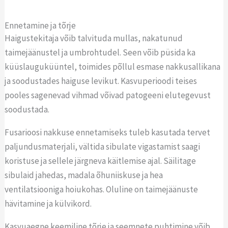
Ennetamine ja tõrje
Haigustekitaja võib talvituda mullas, nakatunud
taimejäänustel ja umbrohtudel. Seen võib püsida ka
küüslauguküüntel, toimides põllul esmase nakkusallikana
ja soodustades haiguse levikut. Kasvuperioodi teises
pooles sagenevad vihmad võivad patogeeni elutegevust
soodustada.
Fusarioosi nakkuse ennetamiseks tuleb kasutada tervet
paljundusmaterjali, vältida sibulate vigastamist saagi
koristuse ja sellele järgneva käitlemise ajal. Säilitage
sibulaid jahedas, madala õhuniiskuse ja hea
ventilatsiooniga hoiukohas. Oluline on taimejäänuste
hävitamine ja külvikord.
Kasvuaegne keemiline tõrje ja seemnete puhtimine võib