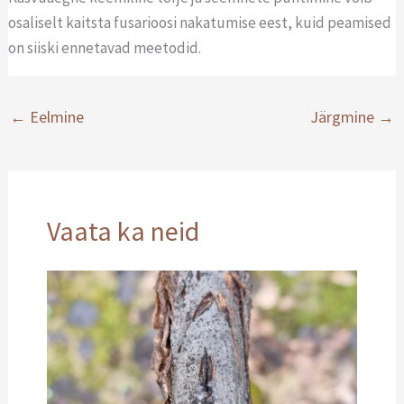
osaliselt kaitsta fusarioosi nakatumise eest, kuid peamised
on siiski ennetavad meetodid.
←
Eelmine
Järgmine
→
Vaata ka neid