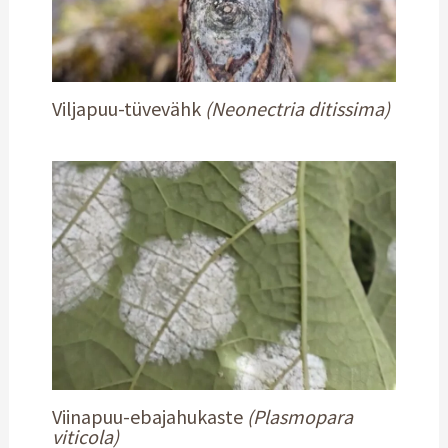
Viljapuu-tüvevähk
(Neonectria ditissima)
Viinapuu-ebajahukaste
(Plasmopara
viticola)