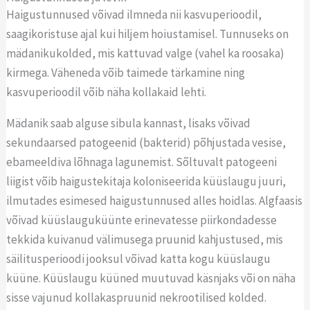
Haigustunnused võivad ilmneda nii kasvuperioodil,
saagikoristuse ajal kui hiljem hoiustamisel. Tunnuseks on
mädanikukolded, mis kattuvad valge (vahel ka roosaka)
kirmega.
Väheneda võib taimede tärkamine ning
kasvuperioodil võib näha kollakaid lehti.
Mädanik saab alguse sibula kannast, lisaks võivad
sekundaarsed patogeenid (bakterid) põhjustada vesise,
ebameeldiva lõhnaga lagunemist. Sõltuvalt patogeeni
liigist võib haigustekitaja koloniseerida küüslaugu juuri,
ilmutades esimesed haigustunnused alles hoidlas. Algfaasis
võivad küüslauguküünte erinevatesse piirkondadesse
tekkida kuivanud välimusega pruunid kahjustused, mis
säilitusperioodi jooksul võivad katta kogu küüslaugu
küüne. Küüslaugu küüned muutuvad käsnjaks või on näha
sisse vajunud kollakaspruunid nekrootilised kolded.