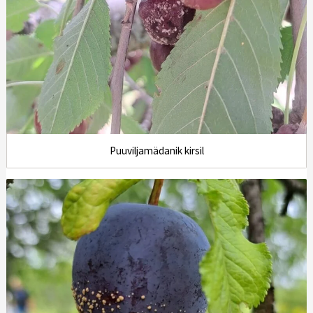
Puuviljamädanik kirsil