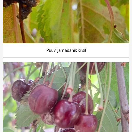
Puuviljamädanik kirsil