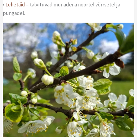
•
Lehetäid
– talvituvad munadena noortel võrrsetel ja
pungadel.