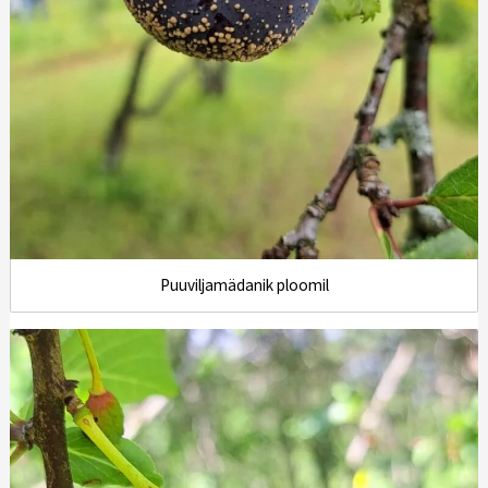
Puuviljamädanik ploomil