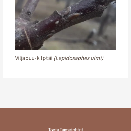
Viljapuu-kilptäi
(Lepidosaphes ulmi)
Toeta Taimetohtrit