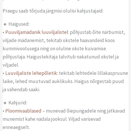
Praegu saab tõrjuda järgmisi olulisi kahjustajaid:
🔸 Haigused:
•
Puuviljamädanik luuviljalistel
: põhjustab õite närbumist,
viljade mädanemist, tekitab okstele haavandeid koos
kummivoolusega ning on oluline okste kuivamise
põhjustaja. Haigustekitaja talvitub nakatunud okstel ja
viljadel.
•
Luuviljaliste lehepõletik
: tekitab lehtedele lillakaspruune
laike, lehed muutuvad auklikuks. Haigus nõrgestab puud
ja vähendab saaki.
🔸 Kahjurid:
•
Ploomivaablased
– munevad õiepungadele ning jätkavad
munemist kahe nädala jooksul. Viljad varisevad
enneaegselt.