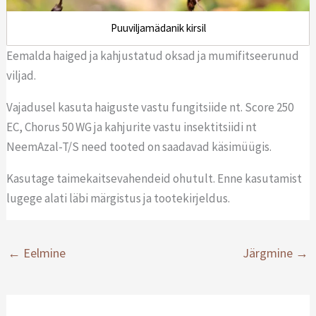
Puuviljamädanik kirsil
Eemalda haiged ja kahjustatud oksad ja mumifitseerunud
viljad.
Vajadusel kasuta haiguste vastu fungitsiide nt. Score 250
EC, Chorus 50 WG ja kahjurite vastu insektitsiidi nt
NeemAzal-T/S need tooted on saadavad käsimüügis.
Kasutage taimekaitsevahendeid ohutult. Enne kasutamist
lugege alati läbi märgistus ja tootekirjeldus.
←
Eelmine
Järgmine
→