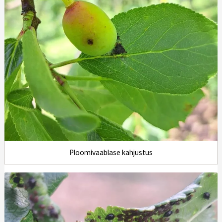
Ploomivaablase kahjustus