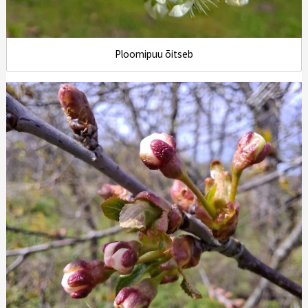
Ploomipuu õitseb