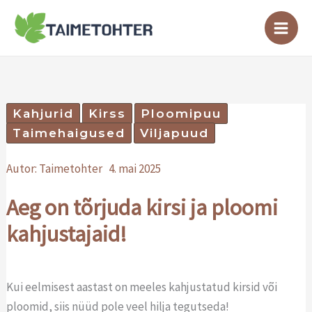
Skip
to
content
Kahjurid
Kirss
Ploomipuu
Taimehaigused
Viljapuud
Autor:
Taimetohter
4. mai 2025
Aeg on tõrjuda kirsi ja ploomi
kahjustajaid!
Kui eelmisest aastast on meeles kahjustatud kirsid või
ploomid, siis nüüd pole veel hilja tegutseda!