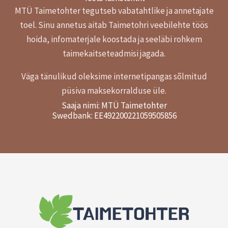
MTÜ Taimetohter tegutseb vabatahtlike ja annetajate
toel.
Sinu annetus aitab Taimetohri veebilehte töös
hoida, infomaterjale koostada ja seeläbi rohkem
taimekaitseteadmisi jagada.
Väga tänulikud oleksime internetipangas sõlmitud
püsiva maksekorralduse üle.
Saaja nimi: MTÜ Taimetohter
Swedbank: EE492200221059505856